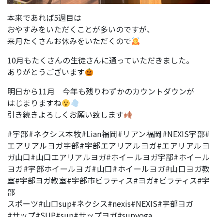
本来であれば5週目は
おやすみをいただくことが多いのですが、
来月たくさんお休みをいただくので
10月もたくさんの生徒さんに通っていただきました。
ありがとうございます
明日から11月 今年も残りわずかのカウントダウンが
はじまりますね
引き続きよろしくお願い致します
#宇部#ネクシス本牧#Lian福岡#リアン福岡#NEXIS宇部#
エアリアルヨガ宇部#宇部エアリアルヨガ#エアリアルヨ
ガ山口#山口エアリアルヨガ#ホイールヨガ宇部#ホイール
ヨガ#宇部ホイールヨガ#山口#ホイールヨガ#山口ヨガ教
室#宇部ヨガ教室#宇部市ピラティス#ヨガ#ピラティス#宇
部
スポーツ#山口sup#ネクシス#nexis#NEXIS#宇部ヨガ
#サップ#SUP#sup#サップヨガ#supyoga