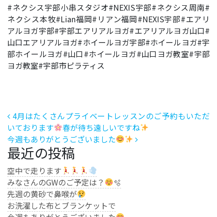
#ネクシス宇部小串スタジオ#NEXIS宇部#ネクシス周南#
ネクシス本牧#Lian福岡#リアン福岡#NEXIS宇部#エアリ
アルヨガ宇部#宇部エアリアルヨガ#エアリアルヨガ山口#
山口エアリアルヨガ#ホイールヨガ宇部#ホイールヨガ#宇
部ホイールヨガ#山口#ホイールヨガ#山口ヨガ教室#宇部
ヨガ教室#宇部市ピラティス
投稿ナビゲーション
4月はたくさんプライベートレッスンのご予約もいただ
いております
春が待ち遠しいですね
今週もありがとうございました
最近の投稿
空中で走ります
みなさんのGWのご予定は？
🫧
先週の黄砂で鼻喉が
お洗濯した布とブランケットで
今週もありがとうございました