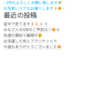
投稿ナビゲーション
2月もよろしくお願い致します
お写真いつでもお撮りします
最近の投稿
空中で走ります
みなさんのGWのご予定は？
🫧
先週の黄砂で鼻喉が
お洗濯した布とブランケットで
今週もありがとうございました