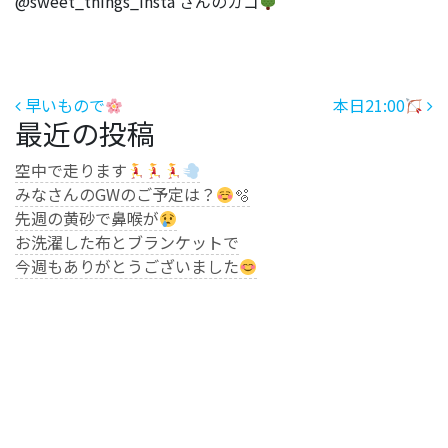
@sweet_things_insta さんのカゴ
投稿ナビゲーション
早いもので
本日21:00
最近の投稿
空中で走ります
みなさんのGWのご予定は？
🫧
先週の黄砂で鼻喉が
お洗濯した布とブランケットで
今週もありがとうございました