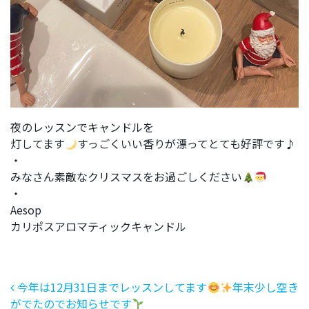
夜のレッスンでキャンドルを
灯してます
すっごくいい香りが漂ってとても好評です♪
・
みなさん素敵なクリスマスをお過ごしください
・
Aesop
カリポスアロマティックキャンドル
投稿ナビゲーション
今年は12月31日までレッスンしてます
年末少し空き
がでたのでお知らせです