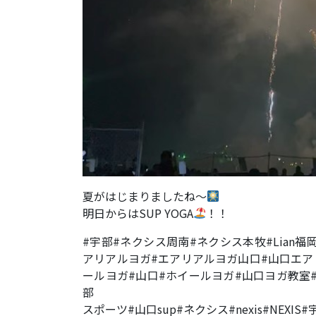
夏がはじまりましたね〜
明日からはSUP YOGA
！！
#宇部#ネクシス周南#ネクシス本牧#Lian福
アリアルヨガ#エアリアルヨガ山口#山口エア
ールヨガ#山口#ホイールヨガ#山口ヨガ教室
部
スポーツ#山口sup#ネクシス#nexis#NEXIS