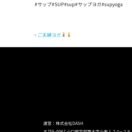
#サップ#SUP#sup#サップヨガ#supyoga
投稿ナビゲーション
ご夫婦ヨガ
運営：株式会社DASH
〒755-0067 山口県宇部市大字小串１７０−２８