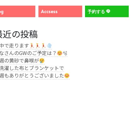
og
Accsess
予約する
最近の投稿
中で走ります
なさんのGWのご予定は？
🫧
週の黄砂で鼻喉が
洗濯した布とブランケットで
週もありがとうございました