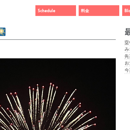
Schedule
料金
Bl
空
み
先
お
今