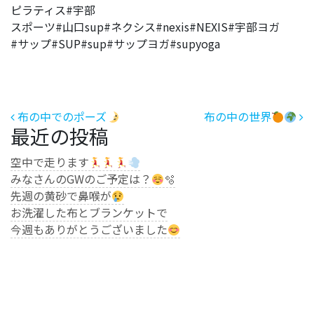
ピラティス#宇部
スポーツ#山口sup#ネクシス#nexis#NEXIS#宇部ヨガ
#サップ#SUP#sup#サップヨガ#supyoga
投稿ナビゲーション
布の中でのポーズ
布の中の世界
最近の投稿
空中で走ります
みなさんのGWのご予定は？
🫧
先週の黄砂で鼻喉が
お洗濯した布とブランケットで
今週もありがとうございました