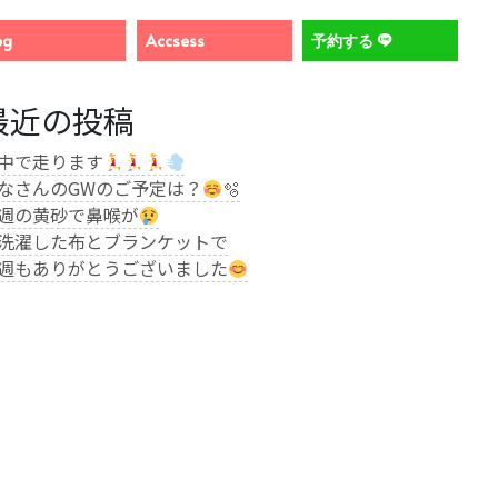
og
Accsess
予約する
最近の投稿
中で走ります
なさんのGWのご予定は？
🫧
週の黄砂で鼻喉が
洗濯した布とブランケットで
週もありがとうございました