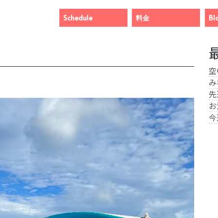
Schedule
料金
Bl
空
み
先
お
今