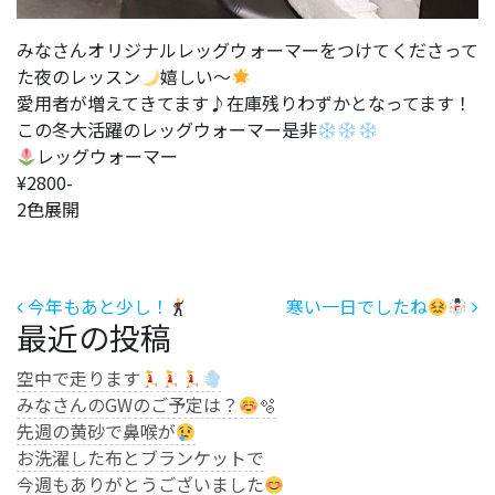
みなさんオリジナルレッグウォーマーをつけてくださって
た夜のレッスン
嬉しい〜
愛用者が増えてきてます♪在庫残りわずかとなってます！
この冬大活躍のレッグウォーマー是非
レッグウォーマー
¥2800-
2色展開
投稿ナビゲーション
今年もあと少し！
寒い一日でしたね
最近の投稿
空中で走ります
みなさんのGWのご予定は？
🫧
先週の黄砂で鼻喉が
お洗濯した布とブランケットで
今週もありがとうございました