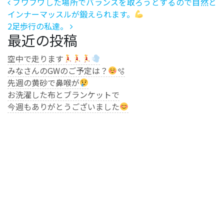
投稿ナビゲーション
フワフワした場所でバランスを取ろうとするので自然と
インナーマッスルが鍛えられます。
2足歩行の私達。
最近の投稿
空中で走ります
みなさんのGWのご予定は？
🫧
先週の黄砂で鼻喉が
お洗濯した布とブランケットで
今週もありがとうございました